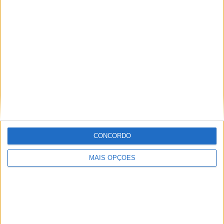
Braga
Achada da Madeira
Coimbra
Sintra
Aveiro
Setúbal
Faro
CONCORDO
Almada
MAIS OPÇÕES
À cruz
Leiria
Viseu