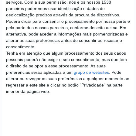
serviços.
Com a sua permissão, nós e os nossos 1538
parceiros poderemos usar identificação e dados de
geolocalização precisos através da procura de dispositivos.
Apoio para os seus projetos
Poderá clicar para consentir o processamento por nossa parte e
de curto e longo prazo
pela parte dos nossos parceiros, conforme descrito acima. Em
Seja para desenvolver uma
alternativa, pode aceder a informações mais pormenorizadas e
atividade, investir no imobiliário ou
alterar as suas preferências antes de consentir ou recusar o
concretizar um grande projeto…
Braga
consentimento.
Tenha em atenção que algum processamento dos seus dados
pessoais poderá não exigir o seu consentimento, mas que tem
o direito de se opor a esse processamento. As suas
Top cidades
preferências serão aplicadas a um
grupo de websites
. Pode
alterar ou revogar as suas preferências a qualquer momento ao
regressar a este site e clicar no botão "Privacidade" na parte
Lisboa
inferior da página web.
Porto
Amadora
Vila Nova de Gaia