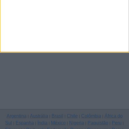
Mais
Argentina
Austrália
Brasil
Chile
Colômbia
África do
|
|
|
|
|
Sul
Espanha
Índia
México
Nigeria
Paquistão
Peru
|
|
|
|
|
|
|