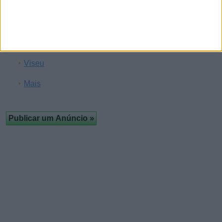
Almada
À cruz
Leiria
Viseu
Mais