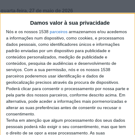
quarta-feira, 27 de maio de 2026
Damos valor à sua privacidade
Captador F2F – Causas
Nós e os nossos 1538
parceiros
armazenamos e/ou acedemos
Humanitárias
a informações num dispositivo, como cookies, e processamos
Trabalho Presencial • Deslocações
dados pessoais, como identificadores únicos e informações
Necessárias • Salário Base +
padrão enviadas por um dispositivo para publicidade e
Bónus Se tem brilho nos olhos,
conteúdos personalizados, medição de publicidade e
gosto…
Braga
conteúdos, pesquisa de audiências e desenvolvimento de
serviços.
Com a sua permissão, nós e os nossos 1538
parceiros poderemos usar identificação e dados de
segunda-feira, 25 de maio de 2026
geolocalização precisos através da procura de dispositivos.
Poderá clicar para consentir o processamento por nossa parte e
pela parte dos nossos parceiros, conforme descrito acima. Em
Talento em Crescimento |
alternativa, pode aceder a informações mais pormenorizadas e
Consultor(a) de Marketing
alterar as suas preferências antes de consentir ou recusar o
Direto
consentimento.
Braga | Oportunidade Profissional
Tenha em atenção que algum processamento dos seus dados
– Entrada Imediata Estamos a
pessoais poderá não exigir o seu consentimento, mas que tem
recrutar novos talentos para…
o direito de se opor a esse processamento. As suas
Braga