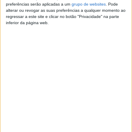
preferências serão aplicadas a um
grupo de websites
. Pode
alterar ou revogar as suas preferências a qualquer momento ao
quarta-feira, 13 de maio de 2026
regressar a este site e clicar no botão "Privacidade" na parte
inferior da página web.
Supervisor de Equipas –
Braga
A nossa empresa de Marketing e
Publicidade está a reforçar a
equipa de coordenação e
procura…
Braga
segunda-feira, 20 de abril de 2026
Oportunidade de Trabalho
em Publicidade
Estamos à procura de pessoas
cheias de energia e vontade de
fazer a diferença para integrar a
nossa…