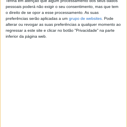
Tenha em atenção que algum processamento dos seus dados
rinavanverde
pessoais poderá não exigir o seu consentimento, mas que tem
Contatar o anunciante
o direito de se opor a esse processamento. As suas
preferências serão aplicadas a um
grupo de websites
. Pode
Detalhes da publicação
alterar ou revogar as suas preferências a qualquer momento ao
regressar a este site e clicar no botão "Privacidade" na parte
inferior da página web.
macho e fêmea Gatinhos British Shorthair Azul
Vacinado, desparasitado e com chip
Alimentado com Royal Canin Babycat
Muito higiénico, já usa a caixinha de areia para fazer as
necessidades
Pais com testes filv e fev negativos
Nr de inscrição 4207
LOP 47356
Nr de identificação electrónica da fêmea reprodutora
620098102335117 e o da cria 620098102377955
Número de animais da ninhada 5
Nascidos em 7/2024