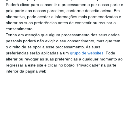
Bandas
Voluntários
...
,
,
Poderá clicar para consentir o processamento por nossa parte e
pela parte dos nossos parceiros, conforme descrito acima. Em
alternativa, pode aceder a informações mais pormenorizadas e
Últimos anúncios
alterar as suas preferências antes de consentir ou recusar o
consentimento.
Tenha em atenção que algum processamento dos seus dados
domingo, 9 de agosto de 2026
pessoais poderá não exigir o seu consentimento, mas que tem
o direito de se opor a esse processamento. As suas
Nissan Teana 1991, Manual
preferências serão aplicadas a um
grupo de websites
. Pode
alterar ou revogar as suas preferências a qualquer momento ao
€ 4.700
regressar a este site e clicar no botão "Privacidade" na parte
Campervan Nissan Trade 2.8D de
inferior da página web.
1991 4700 € Um clássico raro.
Braga › Veículos › Carros
sábado, 8 de agosto de 2026
Renault Master 2009,
Manual
€ 9.000