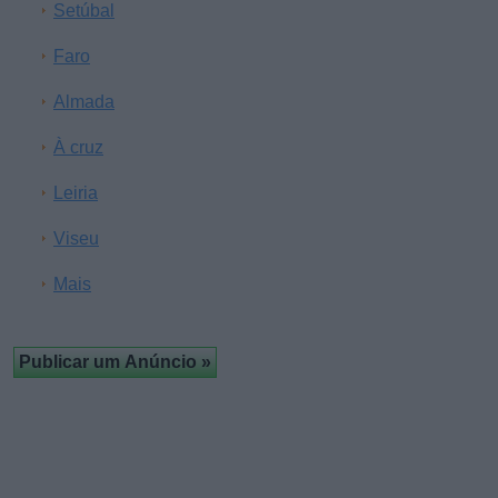
Setúbal
Faro
Almada
À cruz
Leiria
Viseu
Mais