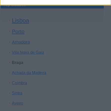
Top cidades
Lisboa
Porto
Amadora
Vila Nova de Gaia
Braga
Achada da Madeira
Coimbra
Sintra
Aveiro