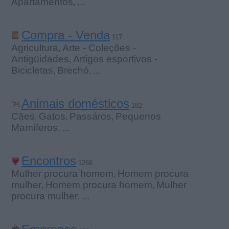
Apartamentos
...
,
Compra - Venda
117
Agricultura
Arte - Coleções -
,
Antigüidades
Artigos esportivos -
,
Bicicletas
Brechó
...
,
,
Animais domésticos
182
Cães
Gatos
Passáros
Pequenos
,
,
,
Mamíferos
...
,
Encontros
1266
Mulher procura homem
Homem procura
,
mulher
Homem procura homem
Mulher
,
,
procura mulher
...
,