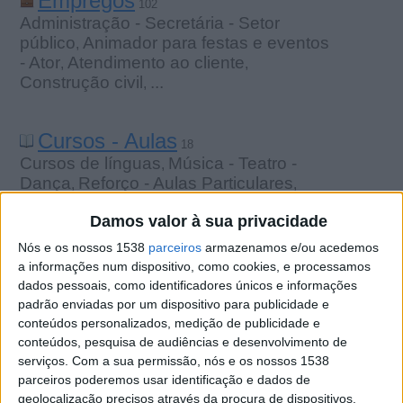
Empregos
102
Administração - Secretária - Setor
público
Animador para festas e eventos
,
- Ator
Atendimento ao cliente
,
,
Construção civil
...
,
Cursos - Aulas
18
Cursos de línguas
Música - Teatro -
,
Dança
Reforço - Aulas Particulares
,
,
Web design - Multimídia
...
,
Damos valor à sua privacidade
Nós e os nossos 1538
parceiros
armazenamos e/ou acedemos
Serviços
101
a informações num dispositivo, como cookies, e processamos
Babá
Horóscopo - Tarô
Modelos -
,
,
dados pessoais, como identificadores únicos e informações
Casting
Organização de Eventos
...
padrão enviadas por um dispositivo para publicidade e
,
,
conteúdos personalizados, medição de publicidade e
conteúdos, pesquisa de audiências e desenvolvimento de
Comunidade
serviços.
Com a sua permissão, nós e os nossos 1538
11
parceiros poderemos usar identificação e dados de
Caronas
Eventos
Músicos - Artistas -
,
,
geolocalização precisos através da procura de dispositivos.