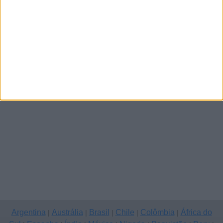
Viseu
Mais
Argentina
Austrália
Brasil
Chile
Colômbia
África do
|
|
|
|
|