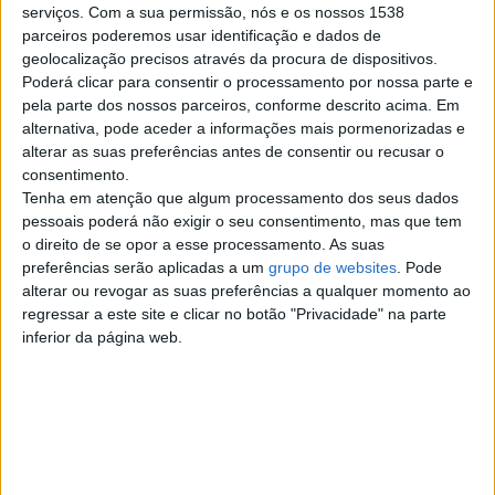
Veículos Industriais
serviços.
Com a sua permissão, nós e os nossos 1538
4
parceiros poderemos usar identificação e dados de
geolocalização precisos através da procura de dispositivos.
Caminhões - Veículos comerciais
3
Poderá clicar para consentir o processamento por nossa parte e
pela parte dos nossos parceiros, conforme descrito acima. Em
Barcos - Lanchas
0
alternativa, pode aceder a informações mais pormenorizadas e
alterar as suas preferências antes de consentir ou recusar o
Serviços para Carros
0
consentimento.
Tenha em atenção que algum processamento dos seus dados
Outros veículos
8
pessoais poderá não exigir o seu consentimento, mas que tem
o direito de se opor a esse processamento. As suas
preferências serão aplicadas a um
grupo de websites
. Pode
Top cidades
alterar ou revogar as suas preferências a qualquer momento ao
regressar a este site e clicar no botão "Privacidade" na parte
inferior da página web.
Lisboa
Porto
Amadora