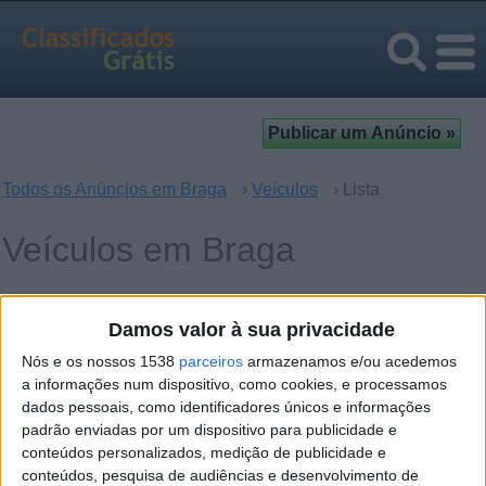
Todos os Anúncios em Braga
›
Veículos
› Lista
Veículos em Braga
Carros
395
Damos valor à sua privacidade
Peças e acessórios carros
2
Nós e os nossos 1538
parceiros
armazenamos e/ou acedemos
a informações num dispositivo, como cookies, e processamos
Áudio e Vídeo para Carros
0
dados pessoais, como identificadores únicos e informações
padrão enviadas por um dispositivo para publicidade e
Motocicletas - Scooters
6
conteúdos personalizados, medição de publicidade e
conteúdos, pesquisa de audiências e desenvolvimento de