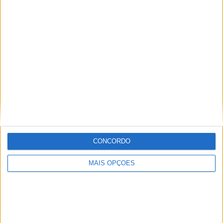
Vila Nova de Gaia
Braga
Achada da Madeira
Coimbra
Sintra
Aveiro
Setúbal
CONCORDO
Faro
MAIS OPÇÕES
Almada
À cruz
Leiria