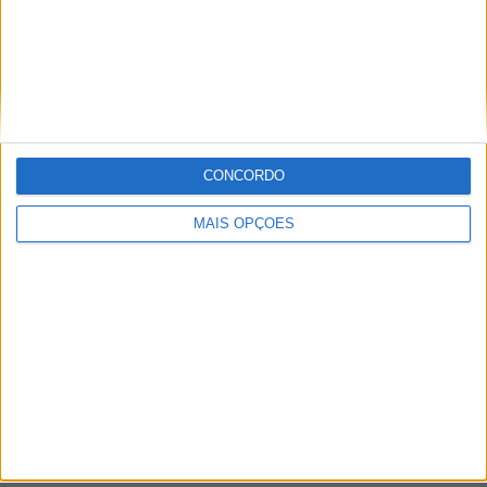
Setúbal
Faro
Almada
À cruz
CONCORDO
Leiria
MAIS OPÇÕES
Viseu
Mais