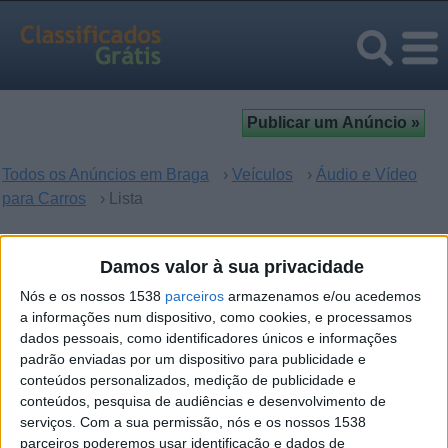
Todos os Anúncios em Braga
›
Veículos
›
Áudio e Vídeo
para Carros
› Lista
Áudio e Vídeo para Carros em
Damos valor à sua privacidade
Braga
Nós e os nossos 1538
parceiros
armazenamos e/ou acedemos
a informações num dispositivo, como cookies, e processamos
dados pessoais, como identificadores únicos e informações
Desculpe, mas não houve resultados para sua busca. Se
padrão enviadas por um dispositivo para publicidade e
quer enviar um anúncio -
clique aqui
.
conteúdos personalizados, medição de publicidade e
conteúdos, pesquisa de audiências e desenvolvimento de
serviços.
Com a sua permissão, nós e os nossos 1538
parceiros poderemos usar identificação e dados de