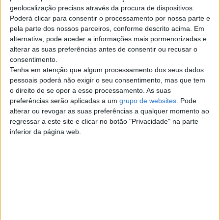
Top cidades
geolocalização precisos através da procura de dispositivos.
Poderá clicar para consentir o processamento por nossa parte e
pela parte dos nossos parceiros, conforme descrito acima. Em
Lisboa
alternativa, pode aceder a informações mais pormenorizadas e
alterar as suas preferências antes de consentir ou recusar o
Porto
consentimento.
Tenha em atenção que algum processamento dos seus dados
Amadora
pessoais poderá não exigir o seu consentimento, mas que tem
o direito de se opor a esse processamento. As suas
preferências serão aplicadas a um
grupo de websites
. Pode
Vila Nova de Gaia
alterar ou revogar as suas preferências a qualquer momento ao
regressar a este site e clicar no botão "Privacidade" na parte
Braga
inferior da página web.
Achada da Madeira
Coimbra
Sintra
Aveiro