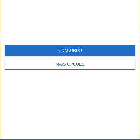
Setúbal
Faro
Almada
À cruz
CONCORDO
Leiria
MAIS OPÇÕES
Viseu
Mais