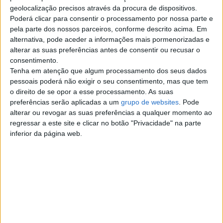
Top cidades
geolocalização precisos através da procura de dispositivos.
Poderá clicar para consentir o processamento por nossa parte e
pela parte dos nossos parceiros, conforme descrito acima. Em
Lisboa
alternativa, pode aceder a informações mais pormenorizadas e
alterar as suas preferências antes de consentir ou recusar o
Porto
consentimento.
Tenha em atenção que algum processamento dos seus dados
Amadora
pessoais poderá não exigir o seu consentimento, mas que tem
o direito de se opor a esse processamento. As suas
preferências serão aplicadas a um
grupo de websites
. Pode
Vila Nova de Gaia
alterar ou revogar as suas preferências a qualquer momento ao
regressar a este site e clicar no botão "Privacidade" na parte
Braga
inferior da página web.
Achada da Madeira
Coimbra
Sintra
Aveiro