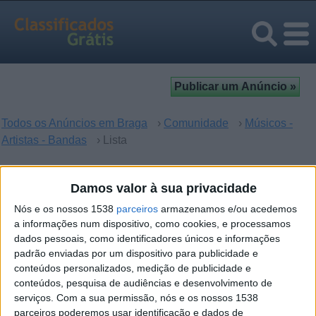
Todos os Anúncios em Braga
›
Comunidade
›
Músicos -
Artistas - Bandas
› Lista
Músicos - Artistas - Bandas
Damos valor à sua privacidade
em Braga
Nós e os nossos 1538
parceiros
armazenamos e/ou acedemos
a informações num dispositivo, como cookies, e processamos
dados pessoais, como identificadores únicos e informações
Desculpe, mas não houve resultados para sua busca. Se
padrão enviadas por um dispositivo para publicidade e
quer enviar um anúncio -
clique aqui
.
conteúdos personalizados, medição de publicidade e
conteúdos, pesquisa de audiências e desenvolvimento de
serviços.
Com a sua permissão, nós e os nossos 1538
parceiros poderemos usar identificação e dados de