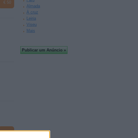
€ 50
Almada
À cruz
Leiria
Viseu
Mais
€ 60