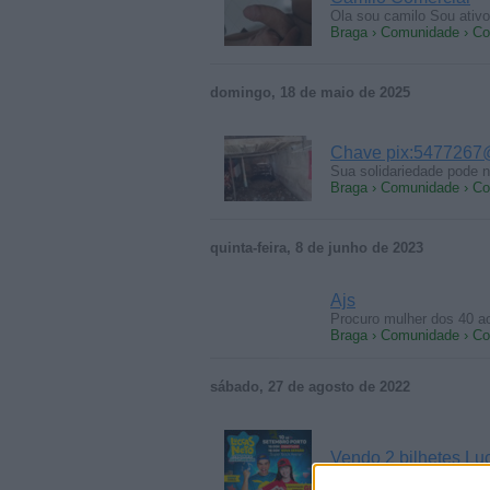
Ola sou camilo Sou ativo
Braga › Comunidade › Co
domingo, 18 de maio de 2025
Chave pix:5477267
Sua solidariedade pode 
Braga › Comunidade › Co
quinta-feira, 8 de junho de 2023
Ajs
Procuro mulher dos 40 a
Braga › Comunidade › Co
sábado, 27 de agosto de 2022
Vendo 2 bilhetes Lu
Vendo 2 bilhetes Luccas