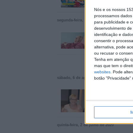
Braga › Comunidade › E
Nós e os nossos 15
processamos dados p
segunda-feira, 15 de agosto de 2022
para publicidade e 
desenvolvimento de 
Quero dar meu lega
identificação e dado
Olá. , meu nome é Berna
consentir o process
espero que você…
alternativa, pode ac
Braga › Comunidade › Co
ou recusar o consen
Tenha em atenção qu
mas que tem o direi
websites
. Pode alte
sábado, 6 de agosto de 2022
botão "Privacidade" 
Doação
Olá, chamo-me Clodine R
Braga › Comunidade › Vol
M
quinta-feira, 2 de julho de 2020