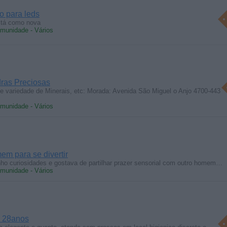
o para leds
stá como nova
munidade - Vários
dras Preciosas
e variedade de Minerais, etc: Morada: Avenida São Miguel o Anjo 4700-443
munidade - Vários
m para se divertir
o curiosidades e gostava de partilhar prazer sensorial com outro homem…
munidade - Vários
a 28anos