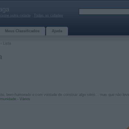
aga
cione outra cidade
|
Todas as cidades
Meus Classificados
Ajuda
› Lista
a
to, bem-humorado e com vontade de construir algo sério… mas que não le
munidade - Vários