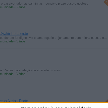
 e passivo tudo nas calminhas , convivio prazerouso e gostoso
munidade - Vários
@vakinha.com.br
nos dar um lar digno. Me chamo rogerio e, juntamente com minha esposa e…
munidade - Vários
os 55anos para relação de amizade ou mais .
munidade - Vários
ccas Neto - Porto
 Neto Dia 10. Set 15:00 Porto Lugares: PLATEIA VIP FILA D C