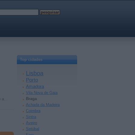
Top cidades
Lisboa
Porto
Amadora
Vila Nova de Gaia
Braga
ve a…
Achada da Madeira
Coimbra
Sintra
Aveiro
Setúbal
Faro