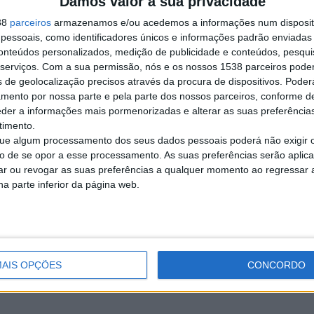
Damos valor à sua privacidade
ventos
38
parceiros
armazenamos e/ou acedemos a informações num dispositi
essoais, como identificadores únicos e informações padrão enviadas 
conteúdos personalizados, medição de publicidade e conteúdos, pesqui
serviços.
Com a sua permissão, nós e os nossos 1538 parceiros pode
do a alguém
s de geolocalização precisos através da procura de dispositivos. Poderá
€ 2
dette Manca, nascida em 28/07/55, de nacionalidade francesa.
amento por nossa parte e pela parte dos nossos parceiros, conforme d
eder a informações mais pormenorizadas e alterar as suas preferência
munidade - Vários
timento.
e algum processamento dos seus dados pessoais poderá não exigir 
to de se opor a esse processamento. As suas preferências serão apli
rar ou revogar as suas preferências a qualquer momento ao regressar a 
na parte inferior da página web.
udi, sou proprietária de uma empresa que importa tomates enlatados na…
untários
AIS OPÇÕES
CONCORDO