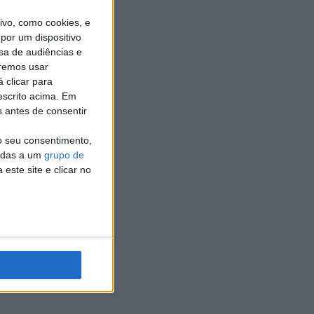
vo, como cookies, e
por um dispositivo
sa de audiências e
remos usar
 clicar para
85.000
escrito acima. Em
s antes de consentir
o seu consentimento,
cadas a um
grupo de
este site e clicar no