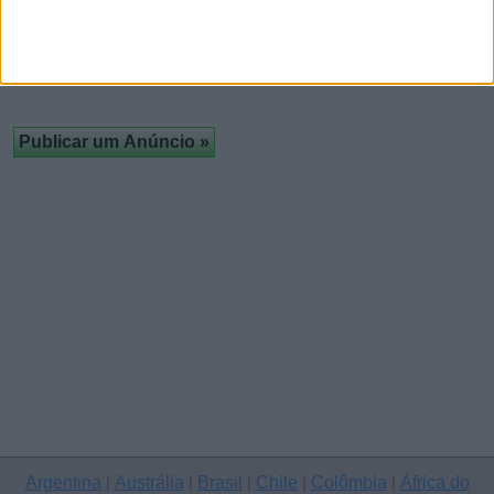
Viseu
Mais
Argentina
Austrália
Brasil
Chile
Colômbia
África do
|
|
|
|
|