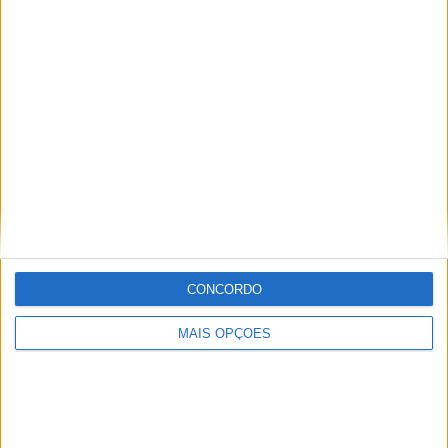
Compro antiguidades,
velharias e artigos de arte
€ 1
Compro todo o tipo de
antiguidades, velharias, pratas e
artigos de arte ao melhor preço.
Braga
Top cidades
CONCORDO
Lisboa
MAIS OPÇÕES
Porto
Amadora