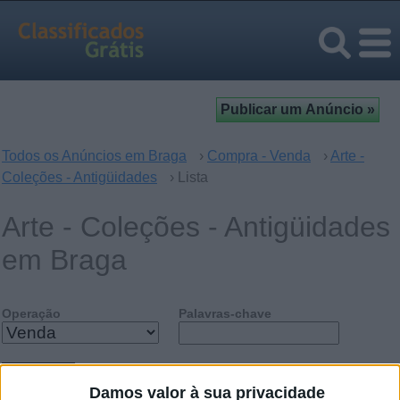
Todos os Anúncios em Braga
›
Compra - Venda
›
Arte -
Coleções - Antigüidades
› Lista
Arte - Coleções - Antigüidades
em Braga
Operação
Palavras-chave
Damos valor à sua privacidade