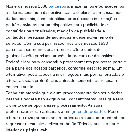
Nós e os nossos 1538
parceiros
armazenamos e/ou acedemos
sexta-feira, 26 de setembro de 2025
a informações num dispositivo, como cookies, e processamos
dados pessoais, como identificadores únicos e informações
padrão enviadas por um dispositivo para publicidade e
Come and enjoy
€ 50
conteúdos personalizados, medição de publicidade e
conteúdos, pesquisa de audiências e desenvolvimento de
I have everything that can take
serviços.
Com a sua permissão, nós e os nossos 1538
away your boredom, look at these
few photos and contact me
parceiros poderemos usar identificação e dados de
Braga
geolocalização precisos através da procura de dispositivos.
Poderá clicar para consentir o processamento por nossa parte e
pela parte dos nossos parceiros, conforme descrito acima. Em
quinta-feira, 12 de setembro de 2024
alternativa, pode aceder a informações mais pormenorizadas e
alterar as suas preferências antes de consentir ou recusar o
consentimento.
Vendo moedas, notas e
Tenha em atenção que algum processamento dos seus dados
cédulas antigas
€ 817
pessoais poderá não exigir o seu consentimento, mas que tem
o direito de se opor a esse processamento. As suas
Vendo conjunto de moedas, notas
e cédulas antigas. As moedas,
preferências serão aplicadas a um
grupo de websites
. Pode
algumas são de prata, outras…
alterar ou revogar as suas preferências a qualquer momento ao
Braga
regressar a este site e clicar no botão "Privacidade" na parte
inferior da página web.