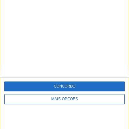
Vila Nova de Gaia
Braga
Achada da Madeira
Coimbra
Sintra
Aveiro
Setúbal
CONCORDO
Faro
MAIS OPÇÕES
Almada
À cruz
Leiria