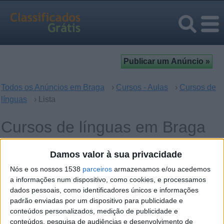
Todos os Anúncios em Braga
›
Cursos - Aulas
›
Cursos de
línguas
› Lista
Cursos de línguas em Braga
Damos valor à sua privacidade
Operação
Palavras-chave
Nós e os nossos 1538
parceiros
armazenamos e/ou acedemos
a informações num dispositivo, como cookies, e processamos
dados pessoais, como identificadores únicos e informações
padrão enviadas por um dispositivo para publicidade e
conteúdos personalizados, medição de publicidade e
conteúdos, pesquisa de audiências e desenvolvimento de
segunda-feira, 12 de outubro de 2015