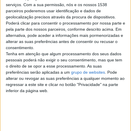
serviços.
Com a sua permissão, nós e os nossos 1538
parceiros poderemos usar identificação e dados de
English & Spanish lessons
geolocalização precisos através da procura de dispositivos.
by experienced British
Poderá clicar para consentir o processamento por nossa parte e
pela parte dos nossos parceiros, conforme descrito acima. Em
teacher
€ 12
alternativa, pode aceder a informações mais pormenorizadas e
Tailor-made English & Spanish
alterar as suas preferências antes de consentir ou recusar o
classes by seasoned British
consentimento.
teacher in Rua Santo André next
Tenha em atenção que algum processamento dos seus dados
to…
pessoais poderá não exigir o seu consentimento, mas que tem
Braga
o direito de se opor a esse processamento. As suas
preferências serão aplicadas a um
grupo de websites
. Pode
alterar ou revogar as suas preferências a qualquer momento ao
regressar a este site e clicar no botão "Privacidade" na parte
Top cidades
inferior da página web.
Lisboa
Porto
Amadora