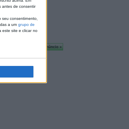
escrito acima. Em
Almada
s antes de consentir
À cruz
Leiria
o seu consentimento,
Viseu
cadas a um
grupo de
Mais
este site e clicar no