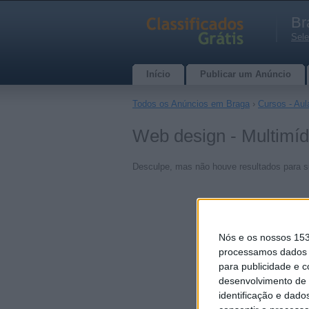
Br
Sele
Início
Publicar um Anúncio
Todos os Anúncios em Braga
›
Cursos - Aul
Web design - Multimí
Desculpe, mas não houve resultados para s
Nós e os nossos 15
processamos dados p
para publicidade e 
desenvolvimento de 
identificação e dado