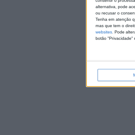
consentir o process
alternativa, pode ac
ou recusar o consen
Tenha em atenção qu
mas que tem o direi
websites
. Pode alte
botão "Privacidade" 