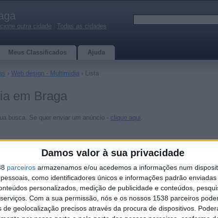
aga
cione outra cidade
|
Todas as cidades
Meus Classificados
Ajuda
as
›
Web design - Multimídia
› Lista
dia em Braga
ua busca. Se quer enviar um anúncio -
clique aqui
.
Damos valor à sua privacidade
38
parceiros
armazenamos e/ou acedemos a informações num dispositi
essoais, como identificadores únicos e informações padrão enviadas 
conteúdos personalizados, medição de publicidade e conteúdos, pesqui
serviços.
Com a sua permissão, nós e os nossos 1538 parceiros pode
s de geolocalização precisos através da procura de dispositivos. Poderá