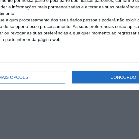
amento por nossa parte e pela parte dos nossos parceiros, conforme d
eder a informações mais pormenorizadas e alterar as suas preferência
timento.
e algum processamento dos seus dados pessoais poderá não exigir 
to de se opor a esse processamento. As suas preferências serão apli
rar ou revogar as suas preferências a qualquer momento ao regressar a 
na parte inferior da página web.
MAIS OPÇÕES
CONCORDO