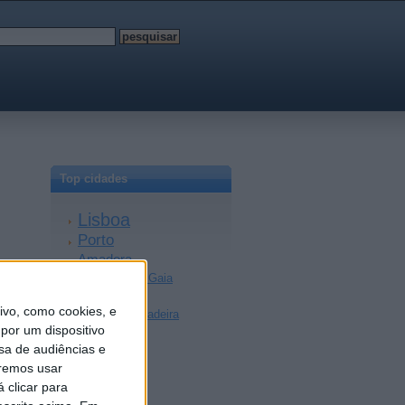
Top cidades
Lisboa
Porto
Amadora
Vila Nova de Gaia
Braga
vo, como cookies, e
Achada da Madeira
por um dispositivo
Coimbra
sa de audiências e
Sintra
remos usar
Aveiro
 clicar para
Setúbal
Faro