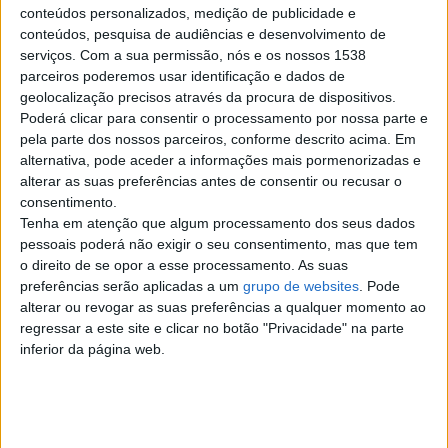
Braga
conteúdos personalizados, medição de publicidade e
conteúdos, pesquisa de audiências e desenvolvimento de
serviços.
Com a sua permissão, nós e os nossos 1538
quarta-feira, 1 de julho de 2026
parceiros poderemos usar identificação e dados de
geolocalização precisos através da procura de dispositivos.
Poderá clicar para consentir o processamento por nossa parte e
Activo-passivo
pela parte dos nossos parceiros, conforme descrito acima. Em
Tenho 36 anos depilado Ativo-
alternativa, pode aceder a informações mais pormenorizadas e
passivo. Procuro encontros
alterar as suas preferências antes de consentir ou recusar o
discretos. Dis-me o que gostas, e
fazemos…
consentimento.
Braga
Tenha em atenção que algum processamento dos seus dados
pessoais poderá não exigir o seu consentimento, mas que tem
o direito de se opor a esse processamento. As suas
sábado, 27 de junho de 2026
preferências serão aplicadas a um
grupo de websites
. Pode
alterar ou revogar as suas preferências a qualquer momento ao
regressar a este site e clicar no botão "Privacidade" na parte
Tenho 48 anos sou jorge
inferior da página web.
Sou ativo procuro homem que
goste de mamar e ter uma boa
amizade .
Braga