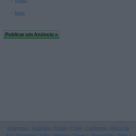
Viseu
Mais
Argentina
Austrália
Brasil
Chile
Colômbia
África do
|
|
|
|
|
Sul
Espanha
Índia
México
Nigeria
Paquistão
Peru
|
|
|
|
|
|
|