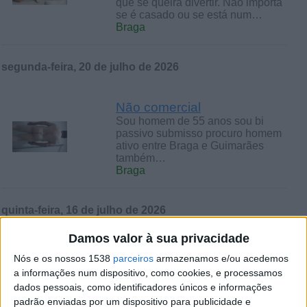
que se queira divertir. Não importa
se é casado ou se está num…
Braga
segunda-feira, 20 de julho de 2026
Não comercial
Sou homem de 55 anos sou bi
passivo submisso procuro homem
ativo entre Braga e Guimarães
também…
Braga
quinta-feira, 16 de julho de 2026
Damos valor à sua privacidade
Homem 50 anos
Nós e os nossos 1538
parceiros
armazenamos e/ou acedemos
Boas tardes por motivos
a informações num dispositivo, como cookies, e processamos
financeiros me ofereço a casais ou
dados pessoais, como identificadores únicos e informações
homens em troca de pequena
remuneração…
padrão enviadas por um dispositivo para publicidade e