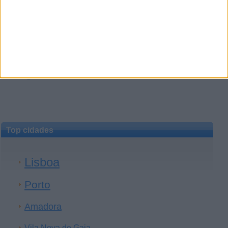
1
2
3
4
5
Resultados:
Seguinte »
Top cidades
Lisboa
Porto
Amadora
Vila Nova de Gaia