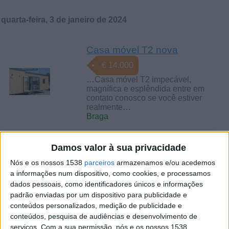
quarta-feira, 3 de janeiro de 2024
Casa móvel T2 nova
€ 14.000
…Casa móvel T2 impecável,
magnífica e esplêndida entre em
contato conosco se você estiver
realmente…
Braga
quarta-feira, 13 de setembro de 2023
Damos valor à sua privacidade
Nós e os nossos 1538
parceiros
armazenamos e/ou acedemos
a informações num dispositivo, como cookies, e processamos
Moradia -- com quatro
dados pessoais, como identificadores únicos e informações
habitações
€ 290.000
padrão enviadas por um dispositivo para publicidade e
Moradia muito bem localizada á
conteúdos personalizados, medição de publicidade e
face da estrada com muito
conteúdos, pesquisa de audiências e desenvolvimento de
movimento oito mil metros
serviços.
Com a sua permissão, nós e os nossos 1538