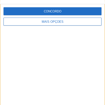
ipoo333306067o0
(Adegas da Selada,
Castelo Branco)
…
CONCORDO
MAIS OPÇÕES
Linda gatinha sphynx para
rehoming
(Adegas da Selada, Castelo
Branco)
…
Tenho belos bebês Sphynx para
adoção
(Aldeia Casal Diz, Viseu)
…
Gatinhos de Sphynx