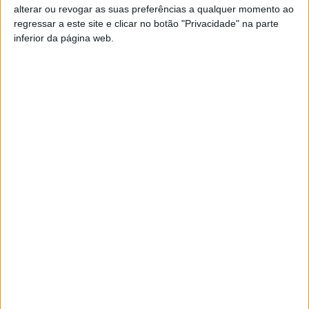
alterar ou revogar as suas preferências a qualquer momento ao
Helen
regressar a este site e clicar no botão "Privacidade" na parte
Contatar o anunciante
inferior da página web.
Detalhes da publicação
Sphynx car available for you
Sphynx car available for you
Sphynx car available for you
Denunciar o anúncio
Anúncios relacionados
Tica Sphynx gatinhos disponíveis
(Água D'Alte, Coimbra)
…Tica Sphynx gatinhos disponíveis