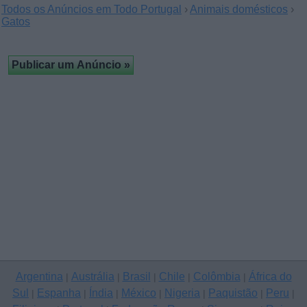
Todos os Anúncios em Todo Portugal
›
Animais domésticos
›
Gatos
Argentina
Austrália
Brasil
Chile
Colômbia
África do
|
|
|
|
|
Sul
Espanha
Índia
México
Nigeria
Paquistão
Peru
|
|
|
|
|
|
|