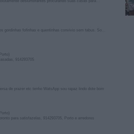
bsolutamente deslumbrantes procurando suas casas para…
s gordinhas fofinhas e quentinhas convivio sem tabus. So…
Porto)
casadas, 914293705
ersa de prazer etc tenho WatsApp sou rapaz lindo dote bom
Porto)
pronto para satisfazelas, 914293705, Porto e arredores