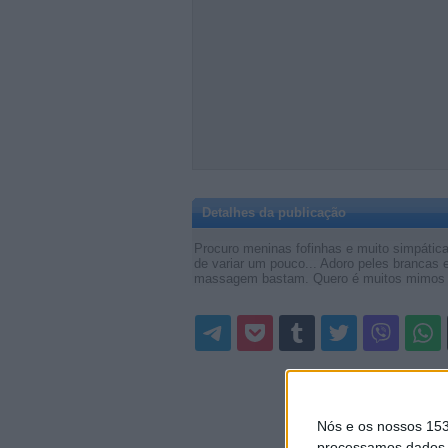
Detalhes da publicação
Procuro meninas fofinhas e muito simpátic
de variar um pouco... Adoro peles brancas 
massagem bastam. Quero é muitos mimos e 
Nós e os nossos 15
processamos dados p