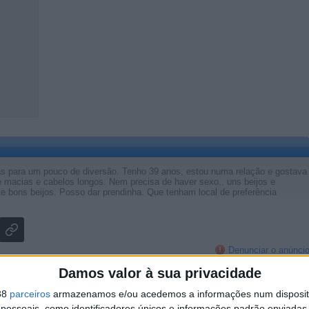
as para um pouco de diversão. Tenho 39 anos, estou numa relação e gostava
e macias e cabelos longos. Nem precisa de haver sexo.. uns beijos e
bons beijos. Posso dar prendinha. Que tenham local de preferência
Denunciar o anúnci
Damos valor à sua privacidade
38
parceiros
armazenamos e/ou acedemos a informações num dispositi
essoais, como identificadores únicos e informações padrão enviadas 