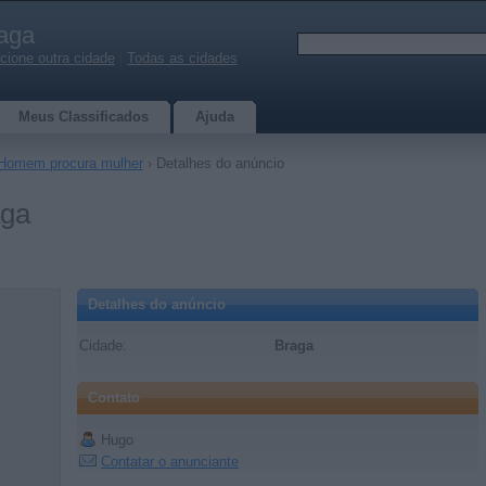
aga
cione outra cidade
|
Todas as cidades
Meus Classificados
Ajuda
Homem procura mulher
› Detalhes do anúncio
aga
Detalhes do anúncio
Cidade:
Braga
Contato
Hugo
Contatar o anunciante