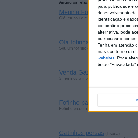
Anúncios relacionados
para publicidade e 
Menina Fofinha procura Pap
desenvolvimento de 
Olá, eu sou a menina fofinha e procuro um
identificação e dado
consentir o process
alternativa, pode ac
ou recusar o consen
Olá fofinhas
(Porto)
Tenha em atenção qu
Sou um fofinho em busca de fofinhas casa
mas que tem o direi
websites
. Pode alte
botão "Privacidade" 
Venda Gatinhos Russos Azu
3 meninos e meninas fofinhos e robustos fo
M
Fofinho para fofinha atrevida
Fofinho procura fofinha bastante atrevida 
Gatinhos persas
(Lisboa)