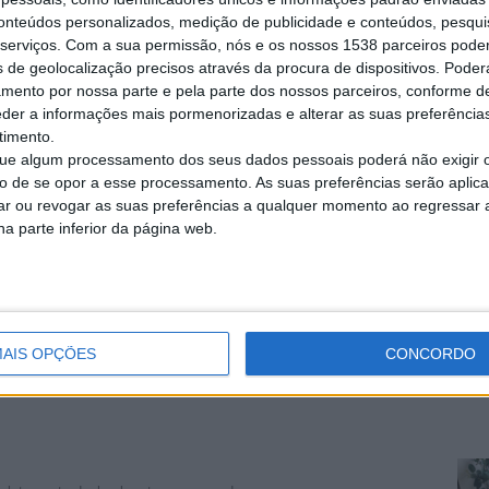
conteúdos personalizados, medição de publicidade e conteúdos, pesqui
á
serviços.
Com a sua permissão, nós e os nossos 1538 parceiros pode
(Lisboa)
 único senhor meigo, educado e discreto com mais de 50…
s de geolocalização precisos através da procura de dispositivos. Poderá
amento por nossa parte e pela parte dos nossos parceiros, conforme d
eder a informações mais pormenorizadas e alterar as suas preferência
timento.
e algum processamento dos seus dados pessoais poderá não exigir 
das para sexo, as fofinhas não casadas também são bem…
to de se opor a esse processamento. As suas preferências serão apli
rar ou revogar as suas preferências a qualquer momento ao regressar a 
na parte inferior da página web.
is
(Quinta da Costa, Viana do Castelo)
ram treinados em torno de crianças e cachorros.
AIS OPÇÕES
CONCORDO
(Porto)
para encontros bastante atrevidos, 914293705, Porto e…