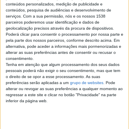
conteúdos personalizados, medição de publicidade e
terça-feira, 24 de abril de 2018
conteúdos, pesquisa de audiências e desenvolvimento de
serviços.
Com a sua permissão, nós e os nossos 1538
parceiros poderemos usar identificação e dados de
Transportes / Mudanças
geolocalização precisos através da procura de dispositivos.
Poderá clicar para consentir o processamento por nossa parte e
€ 10
pela parte dos nossos parceiros, conforme descrito acima. Em
Fazemos transportes / mudanças
alternativa, pode aceder a informações mais pormenorizadas e
com e sem carga e descarga. Para
alterar as suas preferências antes de consentir ou recusar o
obter uma cotação para o seu…
consentimento.
Braga
Tenha em atenção que algum processamento dos seus dados
pessoais poderá não exigir o seu consentimento, mas que tem
segunda-feira, 18 de novembro de 2013
o direito de se opor a esse processamento. As suas
preferências serão aplicadas a um
grupo de websites
. Pode
alterar ou revogar as suas preferências a qualquer momento ao
ZENDEXPRESSO
regressar a este site e clicar no botão "Privacidade" na parte
mudanças e transportes
inferior da página web.
24horas em todo o pais e
europa
€ 25
Transportes urgentes nacional e
internacional servço de mudanças