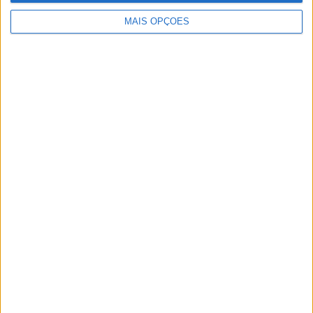
Sintra
MAIS OPÇÕES
Aveiro
Setúbal
Faro
Almada
À cruz
Leiria
Viseu
Mais