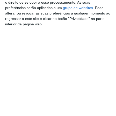
• Remuneração base + incentivos de desempenho
o direito de se opor a esse processamento. As suas
• Bónus por objetivos alcançados
preferências serão aplicadas a um
grupo de websites
. Pode
• Formação inicial e acompanhamento contínuo
alterar ou revogar as suas preferências a qualquer momento ao
regressar a este site e clicar no botão "Privacidade" na parte
inferior da página web.
Denunciar o anúncio
Anúncios relacionados
tecnico antenas parabolicas,
montagem, TNT Sat, sintonia,
TDT, Assistencia
(Caldas da Rainha,
Leiria)
Executam-se trabalhos de manutenção e reparação da sua
antena. Temos todos os materiais adequados a…