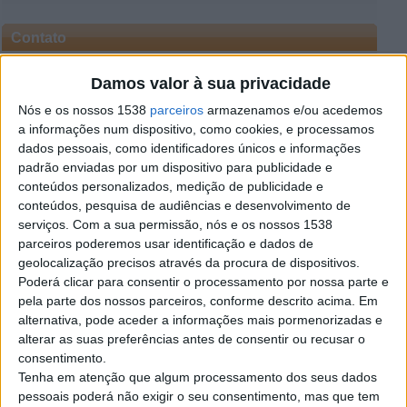
Contato
Francisco Oliveira
Damos valor à sua privacidade
Contatar o anunciante
Nós e os nossos 1538
parceiros
armazenamos e/ou acedemos
a informações num dispositivo, como cookies, e processamos
Detalhes da publicação
dados pessoais, como identificadores únicos e informações
padrão enviadas por um dispositivo para publicidade e
- Braga e arredores
Empresa em crescimento procura colaboradores(as) para
conteúdos personalizados, medição de publicidade e
trabalho externo em ações presenciais. A função envolve
conteúdos, pesquisa de audiências e desenvolvimento de
atuação em diferentes zonas do distrito, com contacto
serviços.
Com a sua permissão, nós e os nossos 1538
direto com pessoas interessadas em conhecer os
parceiros poderemos usar identificação e dados de
serviços apresentados.
geolocalização precisos através da procura de dispositivos.
Principais atividades:
Poderá clicar para consentir o processamento por nossa parte e
• Apresentação e divulgação de serviços em contexto
presencial
pela parte dos nossos parceiros, conforme descrito acima. Em
• Acompanhamento e esclarecimento de dúvidas do
alternativa, pode aceder a informações mais pormenorizadas e
público
alterar as suas preferências antes de consentir ou recusar o
• Representação da marca nas ações realizadas
consentimento.
Tenha em atenção que algum processamento dos seus dados
Oferecemos:
pessoais poderá não exigir o seu consentimento, mas que tem
• Horário a tempo inteiro