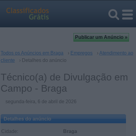
Todos os Anúncios em Braga
›
Empregos
›
Atendimento ao
cliente
› Detalhes do anúncio
Técnico(a) de Divulgação em
Campo - Braga
segunda-feira, 6 de abril de 2026
Detalhes do anúncio
Cidade:
Braga