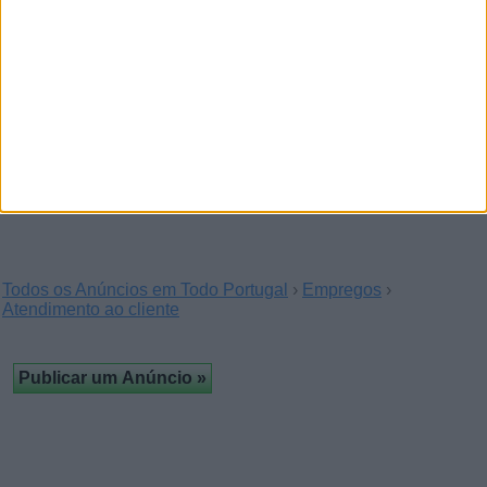
Nossa empresa precisa de
profissionais qualificados como
trabalhadores, técnicos
(Braga)
…gerentes mecânicos para vir e trabalhar nos EUA.
Todos os Anúncios em Todo Portugal
›
Empregos
›
Atendimento ao cliente