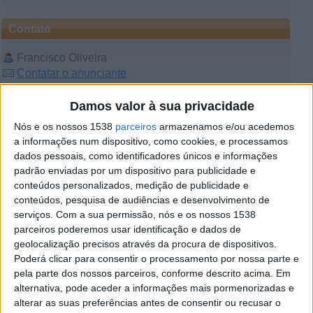
Contato
Francisco Oliveira
Contatar o anunciante
Detalhes da publicação
Damos valor à sua privacidade
Nós e os nossos 1538
parceiros
armazenamos e/ou acedemos
A nossa empresa de Marketing e Publicidade está a
a informações num dispositivo, como cookies, e processamos
reforçar a equipa de coordenação e procura
Formadores/Supervisores para acompanhar, orientar e
dados pessoais, como identificadores únicos e informações
desenvolver equipas de angariação de fundos no distrito
padrão enviadas por um dispositivo para publicidade e
de Braga. Procuramos profissionais com perfil de
conteúdos personalizados, medição de publicidade e
liderança, excelente comunicação e motivação, que
conteúdos, pesquisa de audiências e desenvolvimento de
tenham gosto por trabalhar com pessoas e contribuir para
serviços.
Com a sua permissão, nós e os nossos 1538
causas sociais. Se procuras um desafio com impacto real
parceiros poderemos usar identificação e dados de
e queres crescer na área de gestão de equipas, esta
pode ser a oportunidade ideal.
geolocalização precisos através da procura de dispositivos.
Poderá clicar para consentir o processamento por nossa parte e
Funções Principais
pela parte dos nossos parceiros, conforme descrito acima. Em
• Formar novos promotores e garantir uma integração
alternativa, pode aceder a informações mais pormenorizadas e
eficaz na equipa;
alterar as suas preferências antes de consentir ou recusar o
• Acompanhar diariamente o trabalho em campo (rua,