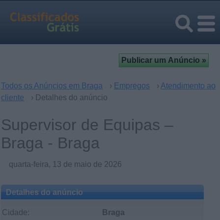
Todos os Anúncios em Braga
›
Empregos
›
Atendimento ao
cliente
› Detalhes do anúncio
Supervisor de Equipas –
Braga - Braga
quarta-feira, 13 de maio de 2026
Detalhes do anúncio
Cidade:
Braga