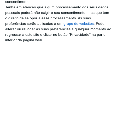
consentimento.
eventos e porta a porta);
• Assegurar a qualidade das abordagens e da
Tenha em atenção que algum processamento dos seus dados
comunicação;
pessoais poderá não exigir o seu consentimento, mas que tem
• Dinamizar sessões de feedback, motivação e
o direito de se opor a esse processamento. As suas
desenvolvimento;
preferências serão aplicadas a um
grupo de websites
. Pode
• Garantir o cumprimento de metas e padrões de
alterar ou revogar as suas preferências a qualquer momento ao
qualidade;
regressar a este site e clicar no botão "Privacidade" na parte
• Representar a organização e comunicar a missão de
forma ética e inspiradora;
inferior da página web.
• Organizar equipas e reportar resultados diariamente.
Perfil Ideal
• Experiência em liderança, formação ou supervisão de
equipas (preferencial);
• Excelente comunicação e capacidade de motivação;
• Proatividade, responsabilidade e gosto por desafios;
• Resiliência e orientação para resultados;
• Espírito de equipa e capacidade de gestão de grupo;
• Visto válido (residência, estudo ou trabalho);
• Fluência em português.
O que Oferecemos
• Formação inicial e contínua;
• Ordenado base competitivo + progressão mediante
resultados;