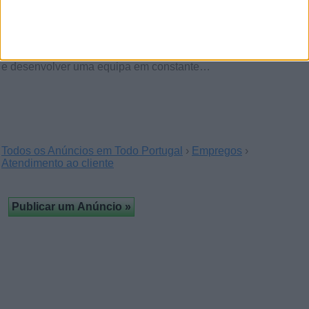
Team Manager Marketing and Sales
(Braga)
Estamos à procura de um Team Manager para liderar, motivar
e desenvolver uma equipa em constante…
Todos os Anúncios em Todo Portugal
›
Empregos
›
Atendimento ao cliente