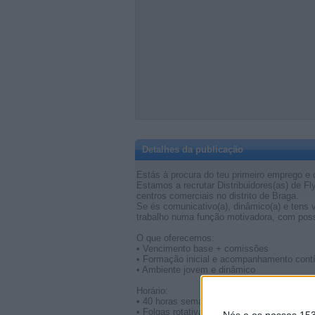
Detalhes da publicação
Estás à procura do teu primeiro emprego e q
Estamos a recrutar Distribuidores(as) de 
centros comerciais no distrito de Braga.
Se és comunicativo(a), dinâmico(a) e tens 
trabalho numa função motivadora, com poss
O que oferecemos:
• Vencimento base + comissões
• Formação inicial e acompanhamento cont
• Ambiente jovem e dinâmico
Horário:
• 40 horas semanais
• Folgas rotativas