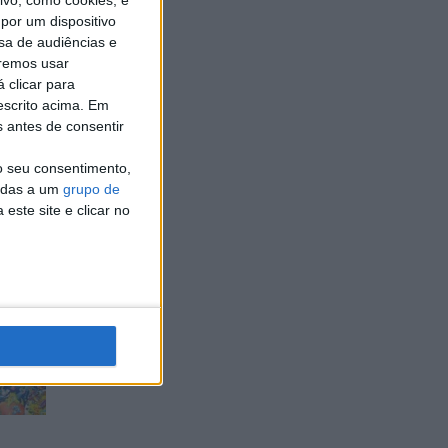
vo, como cookies, e
por um dispositivo
sa de audiências e
remos usar
 clicar para
escrito acima. Em
s antes de consentir
o
o seu consentimento,
cadas a um
grupo de
este site e clicar no