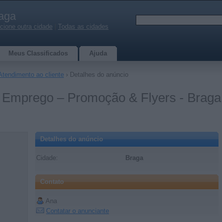
aga
cione outra cidade
|
Todas as cidades
Meus Classificados
Ajuda
Atendimento ao cliente
› Detalhes do anúncio
o Emprego – Promoção & Flyers - Braga
Detalhes do anúncio
Cidade:
Braga
Contato
Ana
Contatar o anunciante