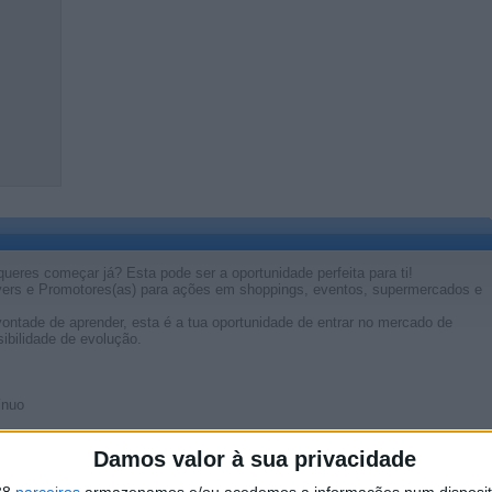
ueres começar já? Esta pode ser a oportunidade perfeita para ti!
Flyers e Promotores(as) para ações em shoppings, eventos, supermercados e
vontade de aprender, esta é a tua oportunidade de entrar no mercado de
ibilidade de evolução.
ínuo
Damos valor à sua privacidade