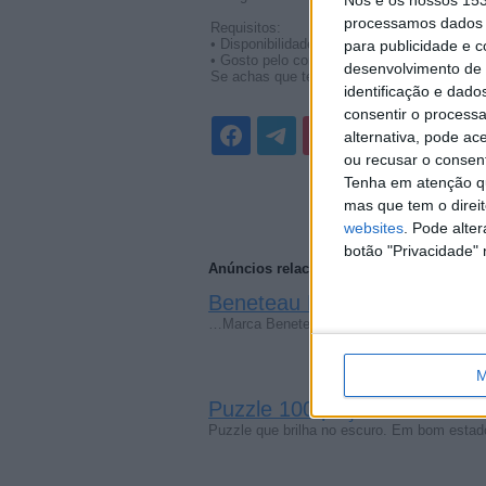
Nós e os nossos 15
processamos dados p
Requisitos:
• Disponibilidade imediata
para publicidade e 
• Gosto pelo contacto com o público
desenvolvimento de 
Se achas que tens o perfil, candidata-te e d
identificação e dado
consentir o process
alternativa, pode ac
ou recusar o consen
Tenha em atenção qu
mas que tem o direi
websites
. Pode alte
botão "Privacidade" 
Anúncios relacionados
Beneteau Flyer 650 Open 1
…Marca Beneteau Modelo / Versão Flyer 65
M
Puzzle 100 peças Neon- Bril
Puzzle que brilha no escuro. Em bom estado