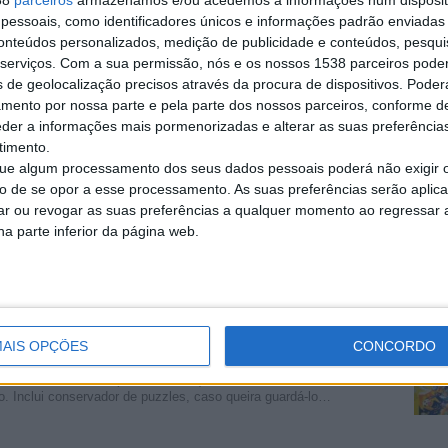
38
parceiros
armazenamos e/ou acedemos a informações num dispositi
essoais, como identificadores únicos e informações padrão enviadas 
conteúdos personalizados, medição de publicidade e conteúdos, pesqui
serviços.
Com a sua permissão, nós e os nossos 1538 parceiros pode
á o primeiro passo na tua carreira!
s de geolocalização precisos através da procura de dispositivos. Poderá
amento por nossa parte e pela parte dos nossos parceiros, conforme d
eder a informações mais pormenorizadas e alterar as suas preferência
timento.
Denunciar o anúnci
e algum processamento dos seus dados pessoais poderá não exigir 
to de se opor a esse processamento. As suas preferências serão apli
rar ou revogar as suas preferências a qualquer momento ao regressar a 
na parte inferior da página web.
0000€
(Bessado, Porto)
0 Open Secção Barcos de recreio Propulsão Motor – Gasolina…
AIS OPÇÕES
CONCORDO
ha no escuro
(Sintra, Lisboa)
. Inclui conservador de puzzles, caso queira guardá-lo…